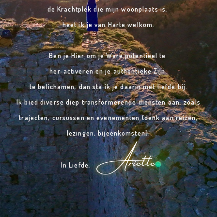
de Krachtplek die mijn woonplaats is,
heet ik je van Harte welkom.
Ben je Hier om je Ware potentieel te
her-activeren en je authentieke Zijn
te belichamen, dan sta ik je daarin met liefde bij.
Ik bied diverse diep transformerende diensten aan,
zoals
trajecten,
cursussen en evenementen (denk aan
reizen,
lezingen, bijeenkomsten).
Ariette
In Liefde,