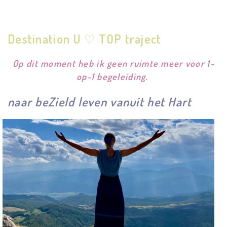
Destination U ♡ TOP traject
Op dit moment heb ik geen ruimte meer voor 1-
op-1 begeleiding.
naar beZield leven vanuit het Hart