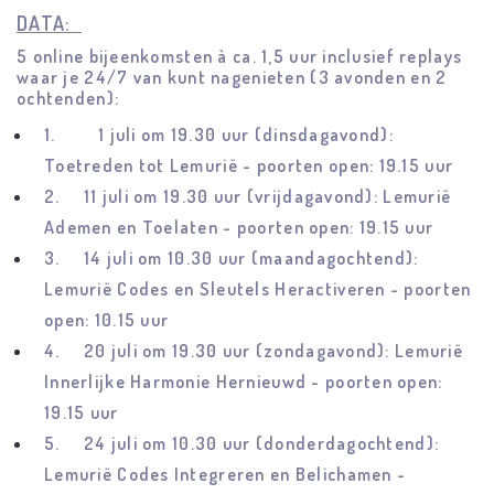
DATA:
5 online bijeenkomsten à ca. 1,5 uur inclusief replays
waar je 24/7 van kunt nagenieten (3 avonden en 2
ochtenden):
1.
1 juli om 19.30 uur (dinsdagavond):
Toetreden tot Lemurië - poorten open: 19.15 uur
2.
11 juli om 19.30 uur (vrijdagavond): Lemurië
Ademen en Toelaten - poorten open: 19.15 uur
3.
14 juli om 10.30 uur (maandagochtend):
Lemurië Codes en Sleutels Heractiveren - poorten
open: 10.15 uur
4.
20 juli om 19.30 uur (zondagavond): Lemurië
Innerlijke Harmonie Hernieuwd - poorten open:
19.15 uur
5.
24 juli om 10.30 uur (donderdagochtend):
Lemurië Codes Integreren en Belichamen -