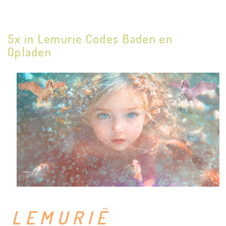
5x in Lemurie Codes Baden en
Opladen
L E M U R I Ë