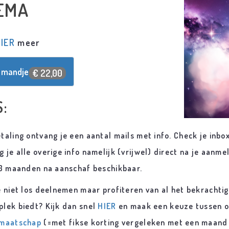
EMA
HIER
meer
 mandje
€ 22,00
S:
taling ontvang je een aantal mails met info. Check je inbox
 je alle overige info namelijk (vrijwel) direct na je aanm
 13 maanden na aanschaf beschikbaar.
je niet los deelnemen maar profiteren van al het bekracht
plek biedt? Kijk dan snel
HIER
en maak een keuze tussen 
dmaatschap
(=met fikse korting vergeleken met een maand