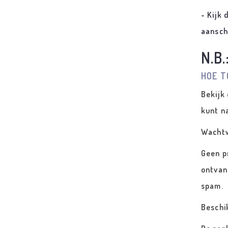
- Kijk
aansch
N.B.
HOE T
Bekijk
kunt n
Wacht
Geen p
ontvan
spam.
Beschi