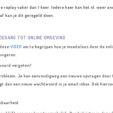
 de replay vaker dan 1 keer. Iedere keer kan het nl. weer 
af kan je dit geregeld doen.
:
OEGANG TOT ONLINE OMGEVING
 deze
VIDEO
om te begrijpen hoe je moeiteloos door de on
avigeren.
woord vergeten?
robleem. Je kan eenvoudigweg een nieuwe opvragen door t
gt dan een nieuw wachtwoord in je email inbox. Ook hiervoo
kbaarheid