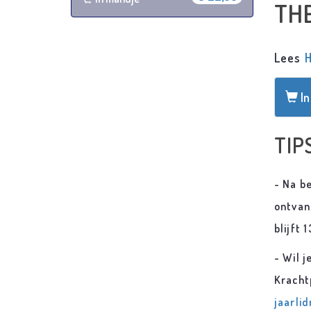
TH
Lees
In
TIP
- Na be
ontvang
blijft
- Wil 
Kracht
jaarli